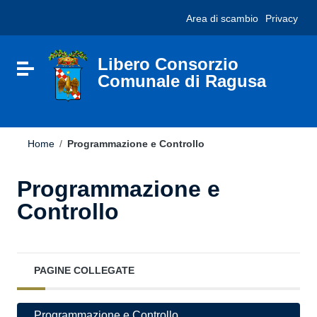
Vai ai contenuti
Nota:
Area di scambio
Privacy
Vai al menu di navigazione
questo
Vai al footer
sito
Web
include
Libero Consorzio
Attiva / disattiva la navigazione
un
Comunale di Ragusa
sistema
di
accessibilità.
Home
/
Programmazione e Controllo
Programmazione e
Controllo
PAGINE COLLEGATE
Programmazione e Controllo