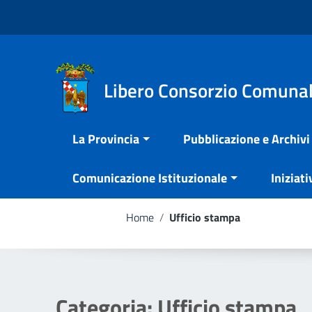
Vai ai contenuti
Nota:
Vai al menu di navigazione
questo
Vai al footer
sito
Web
include
Libero Consorzio Comunal
un
sistema
La Provincia
Pubblicazione e Archivi
di
accessibilità.
Comunicazione Istituzionale
Iniziati
Premi
Control-
F11
Home
/
Ufficio stampa
per
adattare
il
sito
Categoria:
Ufficio stampa
web