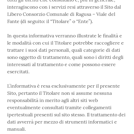
interagiscono con i servizi resi attraverso il Sito dal
Libero Consorzio Comunale di Ragusa – Viale del
Fante (di seguito: il “Titolare” o “Ente”).
In questa informativa verranno illustrate le finalità e
le modalità con cui il Titolare potrebbe raccogliere e
trattare i suoi dati personali, quali categorie di dati
sono oggetto di trattamento, quali sono i diritti degli
interessati al trattamento e come possono essere
esercitati.
L’informativa è resa esclusivamente per il presente
Sito, pertanto il Titolare non si assume nessuna
responsabilità in merito agli altri siti web
eventualmente consultati tramite collegamenti
ipertestuali presenti sul sito stesso. Il trattamento dei
dati avverrà per mezzo di strumenti informatici e
manuali.