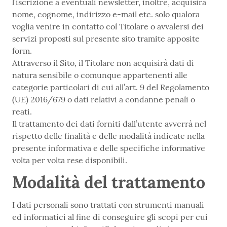
l’iscrizione a eventuali newsletter, inoltre, acquisirà
nome, cognome, indirizzo e-mail etc. solo qualora
voglia venire in contatto col Titolare o avvalersi dei
servizi proposti sul presente sito tramite apposite
form.
Attraverso il Sito, il Titolare non acquisirà dati di
natura sensibile o comunque appartenenti alle
categorie particolari di cui all’art. 9 del Regolamento
(UE) 2016/679 o dati relativi a condanne penali o
reati.
Il trattamento dei dati forniti dall’utente avverrà nel
rispetto delle finalità e delle modalità indicate nella
presente informativa e delle specifiche informative
volta per volta rese disponibili.
Modalità del trattamento
I dati personali sono trattati con strumenti manuali
ed informatici al fine di conseguire gli scopi per cui