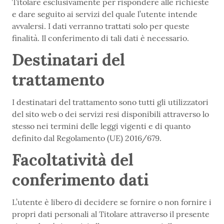
Titolare esclusivamente per rispondere alle richieste
e dare seguito ai servizi del quale l’utente intende
avvalersi. I dati verranno trattati solo per queste
finalità. Il conferimento di tali dati è necessario.
Destinatari del
trattamento
I destinatari del trattamento sono tutti gli utilizzatori
del sito web o dei servizi resi disponibili attraverso lo
stesso nei termini delle leggi vigenti e di quanto
definito dal Regolamento (UE) 2016/679.
Facoltatività del
conferimento dati
L’utente è libero di decidere se fornire o non fornire i
propri dati personali al Titolare attraverso il presente