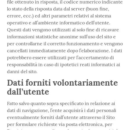
file ottenuto in risposta, il codice numerico indicante
lo stato della risposta data dal server (buon fine,
errore, ecc.) ed altri parametri relativi al sistema
operativo e all’ambiente informatico dell’utente.
Questi dati vengono utilizzati al solo fine di ricavare
informazioni statistiche anonime sull’uso del sito e
per controllarne il corretto funzionamento e vengono
cancellati immediatamente dopo l’elaborazione. I dati
potrebbero essere utilizzati per l’accertamento di
responsabilità in caso di ipotetici reati informatici ai
danni del sito.
Dati forniti volontariamente
dall’utente
Fatto salvo quanto sopra specificato in relazione ai
dati di navigazione, l’ente acquisirà i dati personali
eventualmente forniti dall’utente attraverso il Sito
per formulare richieste via posta elettronica, per