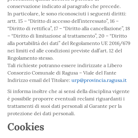
conservazione indicato al paragrafo che precede.
In particolare, le sono riconosciuti i seguenti diritti:
artt. 15 – “Diritto di accesso dell’interessato”, 16 –
“Diritto di rettifica”, 17 – “Diritto alla cancellazione”, 18
– “Diritto di limitazione al trattamento”, 20 – “Diritto
alla portabilità dei dati” del Regolamento UE 2016/679
nei limiti ed alle condizioni previste dall’art. 12 del
Regolamento stesso.
Tali richieste potranno essere indirizzate a Libero
Consorzio Comunale di Ragusa – Viale del Fante
Indirizzo email del Titolare:
urp@provincia.ragusa.it
Si informa inoltre che ai sensi della disciplina vigente
è possibile proporre eventuali reclami riguardanti i
trattamenti di suoi dati personali al Garante per la
protezione dei dati personali.
Cookies