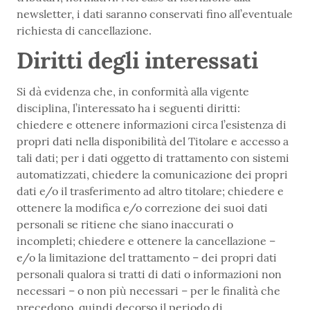
newsletter, i dati saranno conservati fino all’eventuale
richiesta di cancellazione.
Diritti degli interessati
Si dà evidenza che, in conformità alla vigente
disciplina, l’interessato ha i seguenti diritti:
chiedere e ottenere informazioni circa l’esistenza di
propri dati nella disponibilità del Titolare e accesso a
tali dati; per i dati oggetto di trattamento con sistemi
automatizzati, chiedere la comunicazione dei propri
dati e/o il trasferimento ad altro titolare; chiedere e
ottenere la modifica e/o correzione dei suoi dati
personali se ritiene che siano inaccurati o
incompleti; chiedere e ottenere la cancellazione –
e/o la limitazione del trattamento – dei propri dati
personali qualora si tratti di dati o informazioni non
necessari – o non più necessari – per le finalità che
precedono, quindi decorso il periodo di