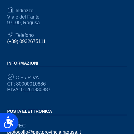
Indirizzo
Viale del Fante
97100, Ragusa
Telefono
(+39) 0932675111
INFORMAZIONI
C.F. / P.IVA
CF: 80000010886
P.IVA: 01261830887
POSTA ELETTRONICA
Accessibilità
PEC
protocollo@pec.provincia.ragusa.it