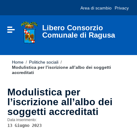
Vai ai contenuti
Nota:
Area di scambio
Privacy
Vai al menu di navigazione
questo
Vai al footer
sito
Web
include
Libero Consorzio
Attiva / disattiva la navigazione
un
Comunale di Ragusa
sistema
di
accessibilità.
Home
/
Politiche sociali
/
Modulistica per l’iscrizione all’albo dei soggetti
accreditati
Modulistica per
l’iscrizione all’albo dei
soggetti accreditati
Data inserimento:
13 Giugno 2023