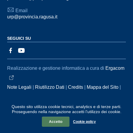
Email
urp@provincia.ragusa.it
SEGUICI SU
Sezione Link Utili
Realizzazione e gestione informatica a cura di
Ergacom
Note Legali
Riutilizzo Dati
Credits
Mappa del Sito
Informativa sul trattamento dei dati personali
Reclami e
Segnalazioni
Statistiche accessi
Dichiarazione di
Questo sito utilizza cookie tecnici, analytics e di terze parti.
Proseguendo nella navigazione accetti l’utilizzo dei cookie.
Accessibilità
Accetto
Cookie policy