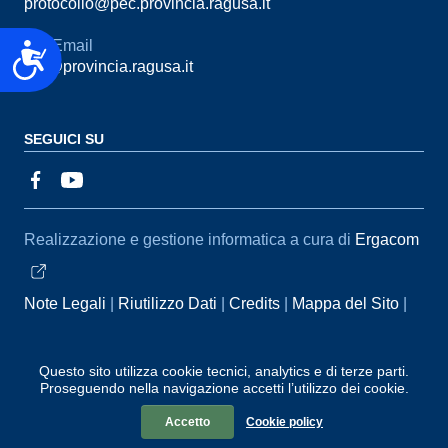
protocollo@pec.provincia.ragusa.it
Email
Accessibilità
urp@provincia.ragusa.it
SEGUICI SU
Sezione Link Utili
Realizzazione e gestione informatica a cura di
Ergacom
Note Legali
Riutilizzo Dati
Credits
Mappa del Sito
Informativa sul trattamento dei dati personali
Reclami e
Segnalazioni
Statistiche accessi
Dichiarazione di
Questo sito utilizza cookie tecnici, analytics e di terze parti.
Proseguendo nella navigazione accetti l’utilizzo dei cookie.
Accessibilità
Accetto
Cookie policy