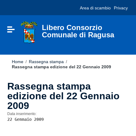
Vai ai contenuti
Nota:
Area di scambio
Privacy
Vai al menu di navigazione
questo
Vai al footer
sito
Web
include
Libero Consorzio
Attiva / disattiva la navigazione
un
Comunale di Ragusa
sistema
di
accessibilità.
Home
/
Rassegna stampa
/
Rassegna stampa edizione del 22 Gennaio 2009
Rassegna stampa
edizione del 22 Gennaio
2009
Data inserimento:
22 Gennaio 2009