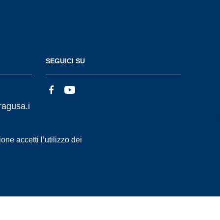
SEGUICI SU
ragusa.i
ne accetti l’utilizzo dei
Statistiche accessi
Dichiarazione di Accessibilità