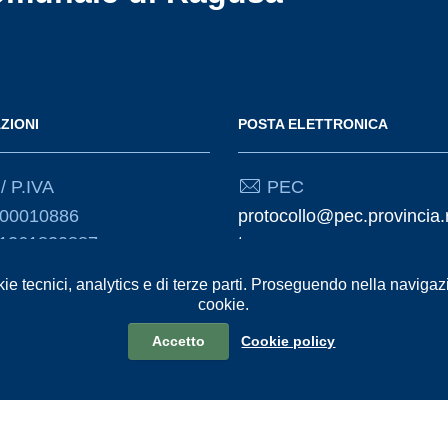
ZIONI
POSTA ELETTRONICA
/ P.IVA
PEC
000010886
protocollo@pec.provincia.
01261830887
t
kie tecnici, analytics e di terze parti. Proseguendo nella navigazio
Email
cookie.
urp@provincia.ragusa.it
Accetto
Cookie policy
formativa sul trattamento dei dati personali
Reclami e Segnalazioni