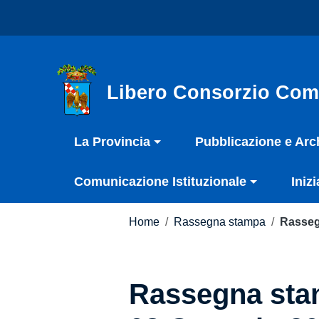
Vai ai contenuti
Nota:
Vai al menu di navigazione
questo
Vai al footer
sito
Web
include
Libero Consorzio Com
un
sistema
La Provincia
Pubblicazione e Arc
di
accessibilità.
Comunicazione Istituzionale
Inizi
Premi
Control-
F11
Home
/
Rassegna stampa
/
Rasseg
per
adattare
il
Rassegna stam
sito
web