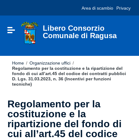
Vai ai contenuti
Nota:
Area di scambio
Privacy
Vai al menu di navigazione
questo
Vai al footer
sito
Web
include
Libero Consorzio
Attiva / disattiva la navigazione
un
Comunale di Ragusa
sistema
di
accessibilità.
Home
/
Organizzazione uffici
/
Regolamento per la costituzione e la ripartizione del
fondo di cui all’art.45 del codice dei contratti pubblici
D. Lgs. 31.03.2023, n. 36 (Incentivi per funzioni
tecniche)
Regolamento per la
costituzione e la
ripartizione del fondo di
cui all’art.45 del codice