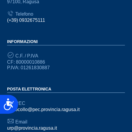
97100, Ragusa
Telefono
(+39) 0932675111
INFORMAZIONI
C.F. / P.IVA
CF: 80000010886
P.IVA: 01261830887
POSTA ELETTRONICA
Accessibilità
PEC
protocollo@pec.provincia.ragusa.it
Email
urp@provincia.ragusa.it