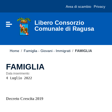
Vai ai contenuti
Nota:
Area di scambio
Privacy
Vai al menu di navigazione
questo
Vai al footer
sito
Web
include
Libero Consorzio
Attiva / disattiva la navigazione
un
Comunale di Ragusa
sistema
di
accessibilità.
Home
/
Famiglia - Giovani - Immigrati
/
FAMIGLIA
FAMIGLIA
Data inserimento:
4 Luglio 2022
Decreto Crescita 2019