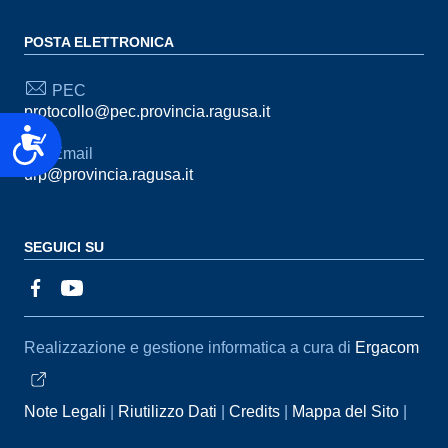
POSTA ELETTRONICA
PEC
protocollo@pec.provincia.ragusa.it
Accessibilità
Email
urp@provincia.ragusa.it
SEGUICI SU
Sezione Link Utili
Realizzazione e gestione informatica a cura di
Ergacom
Note Legali
Riutilizzo Dati
Credits
Mappa del Sito
Informativa sul trattamento dei dati personali
Reclami e