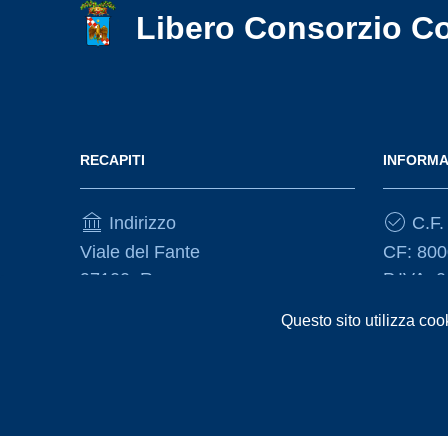
Libero Consorzio C
RECAPITI
INFORMA
Indirizzo
C.F. 
Viale del Fante
CF: 80
97100, Ragusa
P.IVA: 
Questo sito utilizza coo
Telefono
(+39) 0932675111