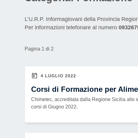
ai
non
L’U.R.P. Informagiovani della Provincia Region
vedenti
Per informazioni telefonare al numero
093267
che
utilizzano
uno
Pagina 1 di 2
screen
reader;
Premi
4 LUGLIO 2022
Control-
Corsi di Formazione per Alime
F10
per
Chimetec, accreditata dalla Regione Sicilia allo s
aprire
corsi di Giugno 2022.
un
menu
di