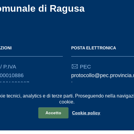
omunale di Ragusa
ZIONI
POSTA ELETTRONICA
/ P.IVA
PEC
000010886
protocollo@pec.provincia.
01261830887
t
kie tecnici, analytics e di terze parti. Proseguendo nella navigazio
Email
cookie.
urp@provincia.ragusa.it
Accetto
Cookie policy