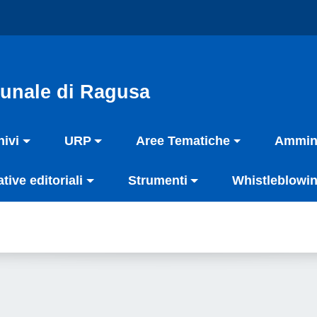
unale di Ragusa
hivi
URP
Aree Tematiche
Ammini
ative editoriali
Strumenti
Whistleblowin