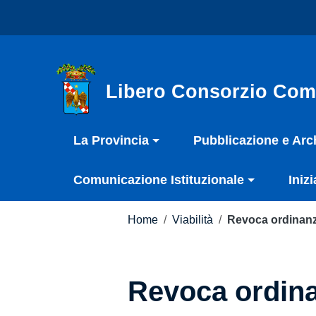
Vai ai contenuti
Nota:
Vai al menu di navigazione
questo
Vai al footer
sito
Web
include
Libero Consorzio Com
un
sistema
La Provincia
Pubblicazione e Arc
di
accessibilità.
Comunicazione Istituzionale
Inizi
Premi
Control-
F11
Home
/
Viabilità
/
Revoca ordinanz
per
adattare
il
Revoca ordina
sito
web