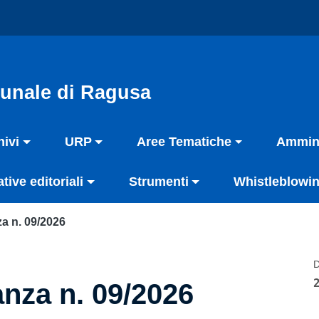
unale di Ragusa
hivi
URP
Aree Tematiche
Ammini
ative editoriali
Strumenti
Whistleblowin
a n. 09/2026
D
nza n. 09/2026