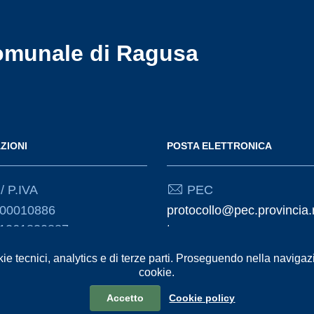
omunale di Ragusa
ZIONI
POSTA ELETTRONICA
/ P.IVA
PEC
000010886
protocollo@pec.provincia.
01261830887
t
kie tecnici, analytics e di terze parti. Proseguendo nella navigazio
Email
cookie.
urp@provincia.ragusa.it
Accetto
Cookie policy