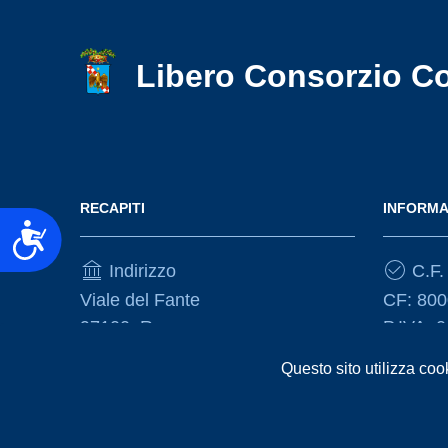
accessibilità.
Libero Consorzio C
RECAPITI
INFORMA
Accessibilità
Indirizzo
C.F. 
Viale del Fante
CF: 80
97100, Ragusa
P.IVA: 
Questo sito utilizza coo
Telefono
(+39) 0932675111