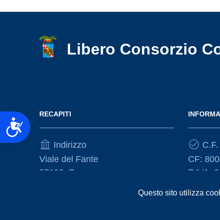
accessibilità.
Libero Consorzio C
RECAPITI
INFORMA
Accessibilità
Indirizzo
C.F. 
Viale del Fante
CF: 80
97100, Ragusa
P.IVA: 
Questo sito utilizza coo
Telefono
(+39) 0932675111