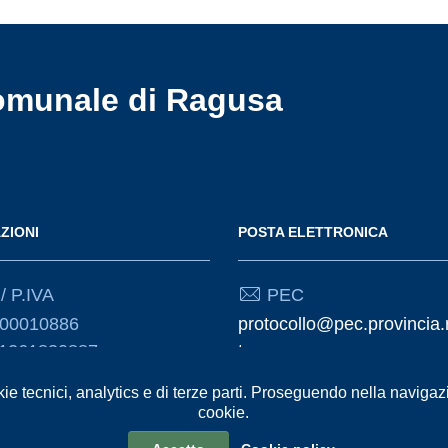
omunale di Ragusa
ZIONI
POSTA ELETTRONICA
/ P.IVA
PEC
000010886
protocollo@pec.provincia.
01261830887
t
kie tecnici, analytics e di terze parti. Proseguendo nella navigazio
Email
cookie.
urp@provincia.ragusa.it