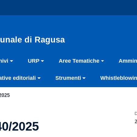
unale di Ragusa
hivi
URP
Aree Tematiche
Ammini
ative editoriali
Strumenti
Whistleblowin
/2025
D
40/2025