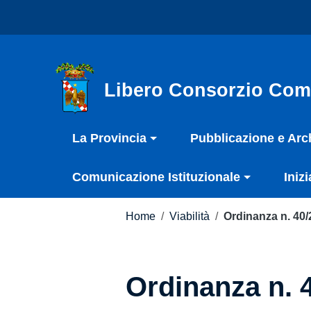
Vai ai contenuti
Nota:
Vai al menu di navigazione
questo
Vai al footer
sito
Web
include
Libero Consorzio Com
un
sistema
La Provincia
Pubblicazione e Arc
di
accessibilità.
Comunicazione Istituzionale
Inizi
Premi
Control-
F11
Home
/
Viabilità
/
Ordinanza n. 40
per
adattare
il
Ordinanza n. 
sito
web