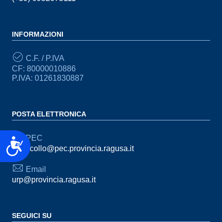
INFORMAZIONI
C.F. / P.IVA
CF: 80000010886
P.IVA: 01261830887
POSTA ELETTRONICA
PEC
Accessibilità
protocollo@pec.provincia.ragusa.it
Email
urp@provincia.ragusa.it
SEGUICI SU