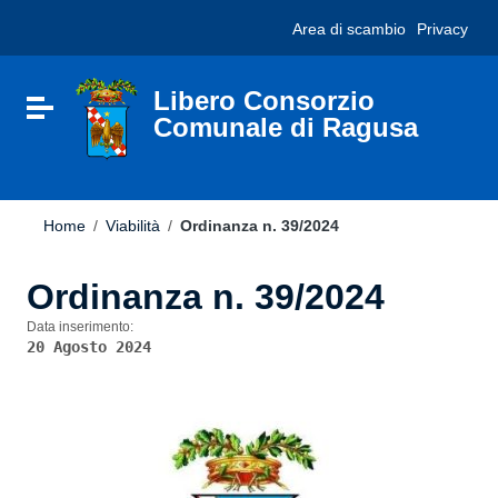
Vai ai contenuti
Nota:
Area di scambio
Privacy
Vai al menu di navigazione
questo
Vai al footer
sito
Web
include
Libero Consorzio
Attiva / disattiva la navigazione
un
Comunale di Ragusa
sistema
di
accessibilità.
Home
/
Viabilità
/
Ordinanza n. 39/2024
Ordinanza n. 39/2024
Data inserimento:
20 Agosto 2024