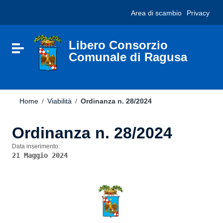
Vai ai contenuti
Nota:
Area di scambio
Privacy
Vai al menu di navigazione
questo
Vai al footer
sito
Web
include
Libero Consorzio
Attiva / disattiva la navigazione
un
Comunale di Ragusa
sistema
di
accessibilità.
Home
/
Viabilità
/
Ordinanza n. 28/2024
Ordinanza n. 28/2024
Data inserimento:
21 Maggio 2024