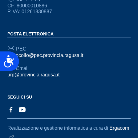
CF: 80000010886
P.IVA: 01261830887
POSTA ELETTRONICA
PEC
protocollo@pec.provincia.ragusa.it
Accessibilità
Email
urp@provincia.ragusa.it
SEGUICI SU
Sezione Link Utili
Realizzazione e gestione informatica a cura di
Ergacom