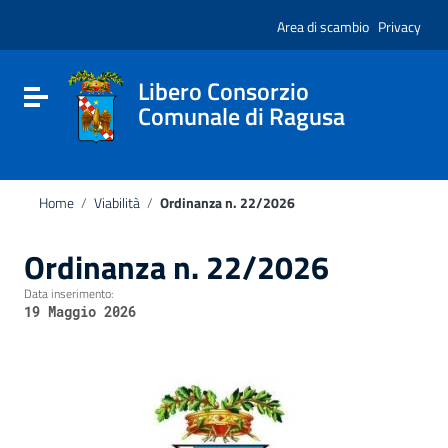
Vai ai contenuti
Nota:
Vai al menu di navigazione
Area di scambio
Privacy
questo
Vai al footer
sito
Web
include
Libero Consorzio
Attiva / disattiva la navigazione
un
Comunale di Ragusa
sistema
di
accessibilità.
Home
/
Viabilità
/
Ordinanza n. 22/2026
Ordinanza n. 22/2026
Data inserimento:
19 Maggio 2026