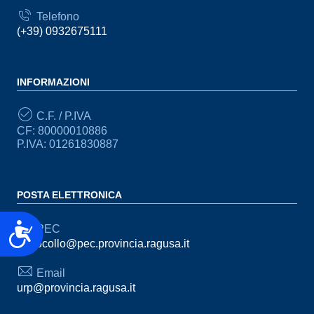
Telefono
(+39) 0932675111
INFORMAZIONI
C.F. / P.IVA
CF: 80000010886
P.IVA: 01261830887
POSTA ELETTRONICA
Accessibilità
PEC
protocollo@pec.provincia.ragusa.it
Email
urp@provincia.ragusa.it