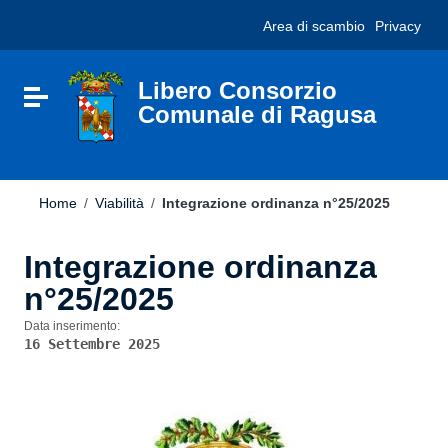
Vai ai contenuti
Nota:
Area di scambio
Privacy
Vai al menu di navigazione
questo
Vai al footer
sito
Web
include
Libero Consorzio
Attiva / disattiva la navigazione
un
Comunale di Ragusa
sistema
di
accessibilità.
Home
/
Viabilità
/
Integrazione ordinanza n°25/2025
Integrazione ordinanza
n°25/2025
Data inserimento:
16 Settembre 2025