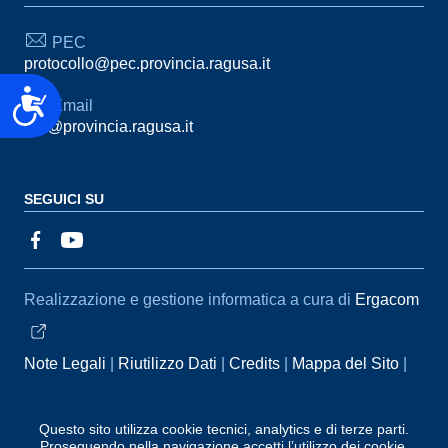
PEC
protocollo@pec.provincia.ragusa.it
Accessibilità
Email
urp@provincia.ragusa.it
SEGUICI SU
Sezione Link Utili
Realizzazione e gestione informatica a cura di
Ergacom
Note Legali
Riutilizzo Dati
Credits
Mappa del Sito
Informativa sul trattamento dei dati personali
Reclami e
Segnalazioni
Statistiche accessi
Dichiarazione di
Questo sito utilizza cookie tecnici, analytics e di terze parti.
Proseguendo nella navigazione accetti l’utilizzo dei cookie.