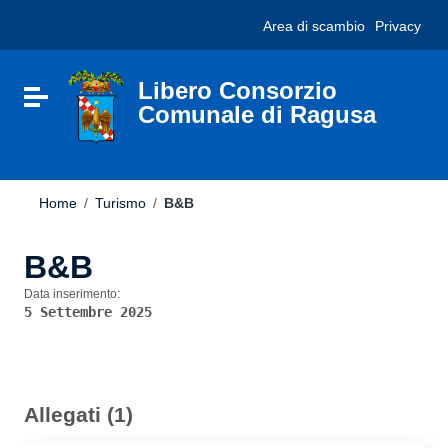
Vai ai contenuti
Nota:
Area di scambio
Privacy
Vai al menu di navigazione
questo
Vai al footer
sito
Web
include
Libero Consorzio
Attiva / disattiva la navigazione
un
Comunale di Ragusa
sistema
di
accessibilità.
Home
/
Turismo
/
B&B
B&B
Data inserimento:
5 Settembre 2025
Allegati (1)