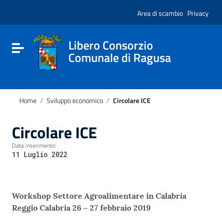
Vai ai contenuti
Nota:
Vai al menu di navigazione
Area di scambio
Privacy
questo
Vai al footer
sito
Web
include
Libero Consorzio
Attiva / disattiva la navigazione
un
Comunale di Ragusa
sistema
di
accessibilità.
Home
/
Sviluppo economico
/
Circolare ICE
Circolare ICE
Data inserimento:
11 Luglio 2022
Workshop Settore Agroalimentare in Calabria
Reggio Calabria 26 – 27 febbraio 2019