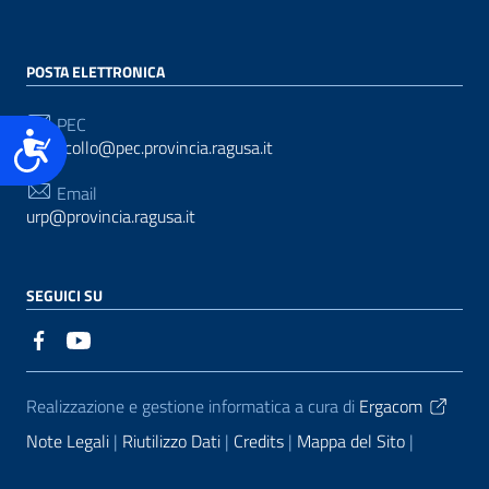
POSTA ELETTRONICA
PEC
Accessibilità
protocollo@pec.provincia.ragusa.it
Email
urp@provincia.ragusa.it
SEGUICI SU
Sezione Link Utili
Realizzazione e gestione informatica a cura di
Ergacom
Note Legali
Riutilizzo Dati
Credits
Mappa del Sito
Informativa sul trattamento dei dati personali
Reclami e