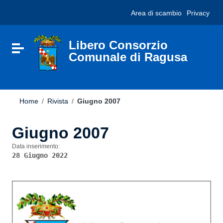
Vai ai contenuti
Nota:
Area di scambio
Privacy
Vai al menu di navigazione
questo
Vai al footer
sito
Web
include
Libero Consorzio
Attiva / disattiva la navigazione
un
Comunale di Ragusa
sistema
di
accessibilità.
Home
/
Rivista
/
Giugno 2007
Giugno 2007
Data inserimento:
28 Giugno 2022