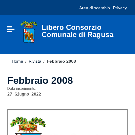
Vai ai contenuti
Nota:
Area di scambio
Privacy
Vai al menu di navigazione
questo
Vai al footer
sito
Web
include
Libero Consorzio
Attiva / disattiva la navigazione
un
Comunale di Ragusa
sistema
di
accessibilità.
Home
/
Rivista
/
Febbraio 2008
Febbraio 2008
Data inserimento:
27 Giugno 2022