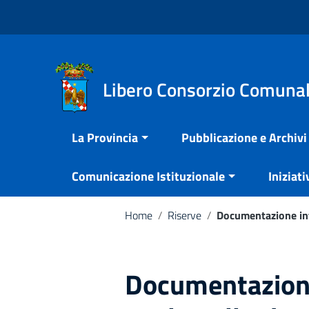
Vai ai contenuti
Nota:
Vai al menu di navigazione
questo
Vai al footer
sito
Web
include
Libero Consorzio Comunal
un
sistema
La Provincia
Pubblicazione e Archivi
di
accessibilità.
Comunicazione Istituzionale
Iniziati
Premi
Control-
F11
Home
/
Riserve
/
Documentazione inte
per
adattare
il
Documentazione
sito
web