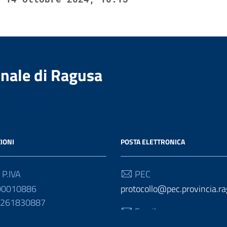
nale di Ragusa
IONI
POSTA ELETTRONICA
 P.IVA
PEC
00010886
protocollo@pec.provincia.ra
01261830887
Email
urp@provincia.ragusa.it