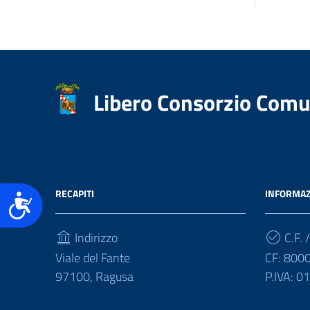
accessibilità.
Libero Consorzio Comu
RECAPITI
INFORMAZ
Accessibilità
Indirizzo
C.F. /
Viale del Fante
CF: 800
97100, Ragusa
P.IVA: 
Telefono