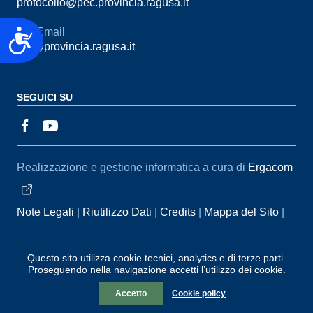
protocollo@pec.provincia.ragusa.it
Email
Accessibilità
urp@provincia.ragusa.it
SEGUICI SU
Sezione Link Utili
Realizzazione e gestione informatica a cura di
Ergacom
Note Legali
Riutilizzo Dati
Credits
Mappa del Sito
Informativa sul trattamento dei dati personali
Reclami e
Segnalazioni
Statistiche accessi
Dichiarazione di
Questo sito utilizza cookie tecnici, analytics e di terze parti.
Proseguendo nella navigazione accetti l’utilizzo dei cookie.
Accessibilità
Accetto
Cookie policy