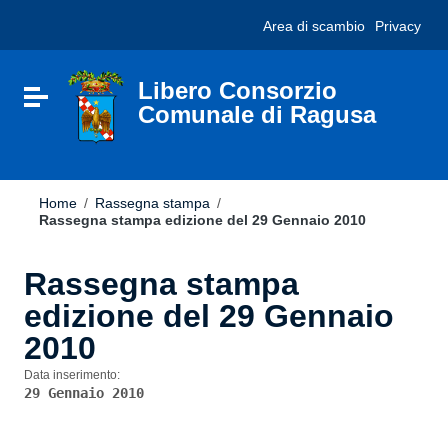
Vai ai contenuti
Nota:
Area di scambio
Privacy
Vai al menu di navigazione
questo
Vai al footer
sito
Web
include
Libero Consorzio
Attiva / disattiva la navigazione
un
Comunale di Ragusa
sistema
di
accessibilità.
Home
/
Rassegna stampa
/
Rassegna stampa edizione del 29 Gennaio 2010
Rassegna stampa
edizione del 29 Gennaio
2010
Data inserimento:
29 Gennaio 2010