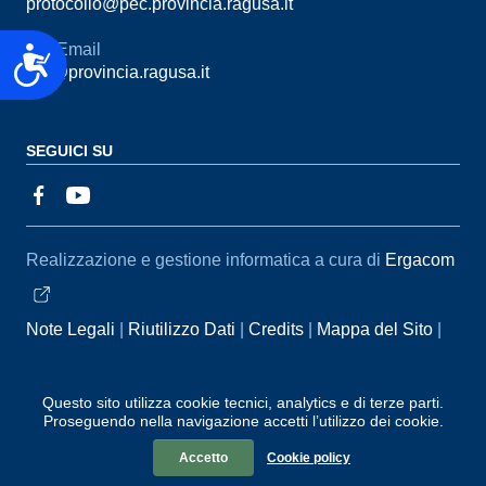
protocollo@pec.provincia.ragusa.it
Email
Accessibilità
urp@provincia.ragusa.it
SEGUICI SU
Sezione Link Utili
Realizzazione e gestione informatica a cura di
Ergacom
Note Legali
Riutilizzo Dati
Credits
Mappa del Sito
Informativa sul trattamento dei dati personali
Reclami e
Segnalazioni
Statistiche accessi
Dichiarazione di
Questo sito utilizza cookie tecnici, analytics e di terze parti.
Proseguendo nella navigazione accetti l’utilizzo dei cookie.
Accessibilità
Accetto
Cookie policy