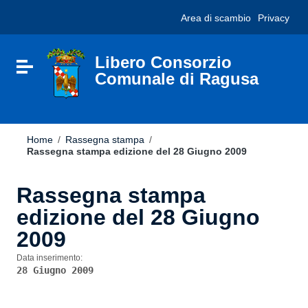
Vai ai contenuti
Nota:
Area di scambio
Privacy
Vai al menu di navigazione
questo
Vai al footer
sito
Web
include
Libero Consorzio
Attiva / disattiva la navigazione
un
Comunale di Ragusa
sistema
di
accessibilità.
Home
/
Rassegna stampa
/
Rassegna stampa edizione del 28 Giugno 2009
Rassegna stampa
edizione del 28 Giugno
2009
Data inserimento:
28 Giugno 2009