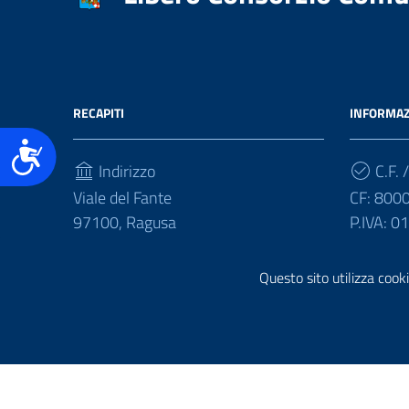
accessibilità.
RECAPITI
INFORMAZ
Accessibilità
Indirizzo
C.F. /
Viale del Fante
CF: 800
97100, Ragusa
P.IVA: 
Telefono
Questo sito utilizza cooki
(+39) 0932675111
Sezione Link Utili
Realizzazione e gestione informatica a cura di
Ergacom
Note Legali
Riutilizzo Dati
Credits
Mappa del Sito
Inform