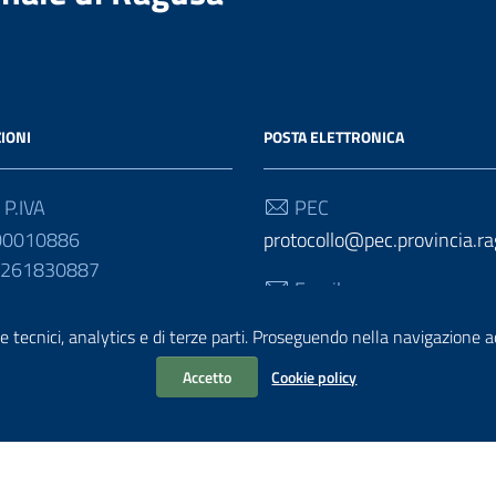
IONI
POSTA ELETTRONICA
 P.IVA
PEC
00010886
protocollo@pec.provincia.ra
01261830887
Email
urp@provincia.ragusa.it
e tecnici, analytics e di terze parti. Proseguendo nella navigazione acc
Accetto
Cookie policy
ativa sul trattamento dei dati personali
Reclami e Segnalazioni
Statisti