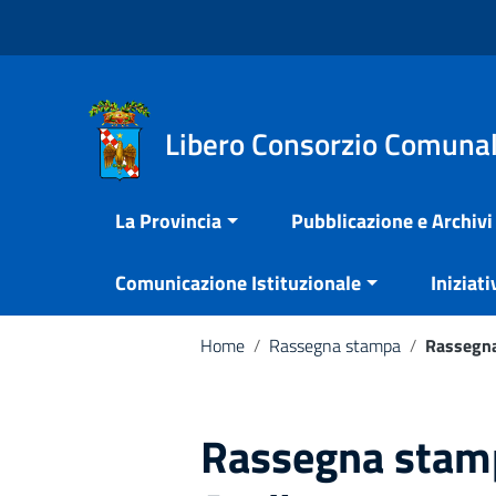
Vai ai contenuti
Nota:
Vai al menu di navigazione
questo
Vai al footer
sito
Web
include
Libero Consorzio Comunal
un
sistema
La Provincia
Pubblicazione e Archivi
di
accessibilità.
Comunicazione Istituzionale
Iniziati
Premi
Control-
F11
Home
/
Rassegna stampa
/
Rassegna
per
adattare
il
Rassegna stamp
sito
web