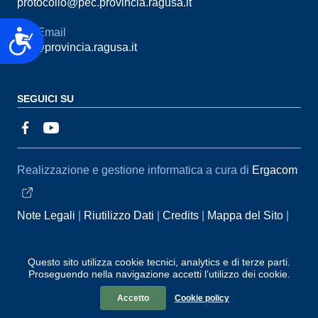
protocollo@pec.provincia.ragusa.it
Email
Accessibilità
urp@provincia.ragusa.it
SEGUICI SU
Sezione Link Utili
Realizzazione e gestione informatica a cura di
Ergacom
Note Legali
Riutilizzo Dati
Credits
Mappa del Sito
Informativa sul trattamento dei dati personali
Reclami e
Segnalazioni
Statistiche accessi
Dichiarazione di
Questo sito utilizza cookie tecnici, analytics e di terze parti.
Proseguendo nella navigazione accetti l’utilizzo dei cookie.
Accessibilità
Accetto
Cookie policy