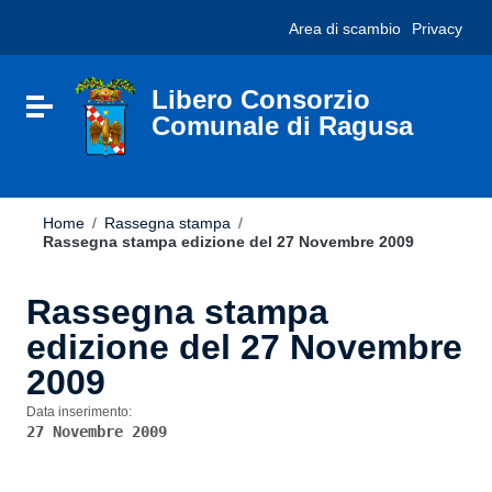
Vai ai contenuti
Nota:
Area di scambio
Privacy
Vai al menu di navigazione
questo
Vai al footer
sito
Web
include
Libero Consorzio
Attiva / disattiva la navigazione
un
Comunale di Ragusa
sistema
di
accessibilità.
Home
/
Rassegna stampa
/
Rassegna stampa edizione del 27 Novembre 2009
Rassegna stampa
edizione del 27 Novembre
2009
Data inserimento:
27 Novembre 2009