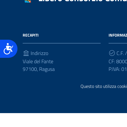
accessibilità.
RECAPITI
INFORMAZ
Accessibilità
Indirizzo
C.F. /
Viale del Fante
CF: 800
97100, Ragusa
P.IVA: 
Telefono
Questo sito utilizza cooki
(+39) 0932675111
Sezione Link Utili
Realizzazione e gestione informatica a cura di
Ergacom
Note Legali
Riutilizzo Dati
Credits
Mappa del Sito
Inform