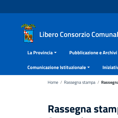
Vai ai contenuti
Nota:
Vai al menu di navigazione
questo
Vai al footer
sito
Web
include
Libero Consorzio Comunal
un
sistema
La Provincia
Pubblicazione e Archivi
di
accessibilità.
Comunicazione Istituzionale
Iniziati
Premi
Control-
F11
Home
/
Rassegna stampa
/
Rassegna
per
adattare
il
Rassegna stamp
sito
web