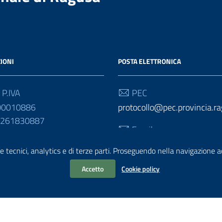
IONI
POSTA ELETTRONICA
 P.IVA
PEC
00010886
protocollo@pec.provincia.ra
01261830887
Email
urp@provincia.ragusa.it
e tecnici, analytics e di terze parti. Proseguendo nella navigazione acc
Accetto
Cookie policy
ativa sul trattamento dei dati personali
Reclami e Segnalazioni
Statisti