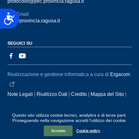
protocollo@pec.provincia.ragusa.it
Email
Accessibilità
urp@provincia.ragusa.it
SEGUICI SU
Sezione Link Utili
Realizzazione e gestione informatica a cura di
Ergacom
Note Legali
Riutilizzo Dati
Credits
Mappa del Sito
Informativa sul trattamento dei dati personali
Reclami e
Segnalazioni
Statistiche accessi
Dichiarazione di
Questo sito utilizza cookie tecnici, analytics e di terze parti.
Proseguendo nella navigazione accetti l’utilizzo dei cookie.
Accessibilità
Accetto
Cookie policy