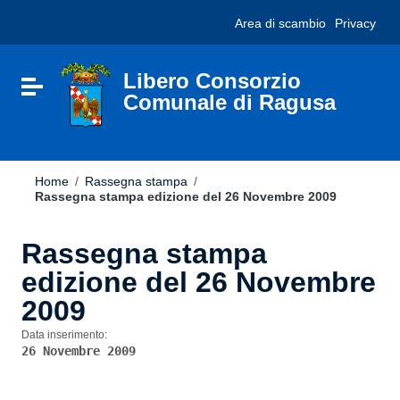
Vai ai contenuti
Nota:
Area di scambio
Privacy
Vai al menu di navigazione
questo
Vai al footer
sito
Web
include
Libero Consorzio
Attiva / disattiva la navigazione
un
Comunale di Ragusa
sistema
di
accessibilità.
Home
/
Rassegna stampa
/
Rassegna stampa edizione del 26 Novembre 2009
Rassegna stampa
edizione del 26 Novembre
2009
Data inserimento:
26 Novembre 2009