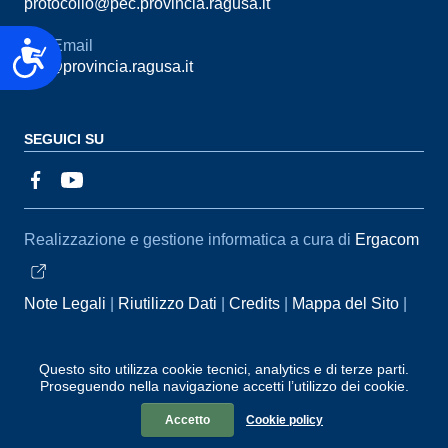
protocollo@pec.provincia.ragusa.it
Email
Accessibilità
urp@provincia.ragusa.it
SEGUICI SU
Sezione Link Utili
Realizzazione e gestione informatica a cura di
Ergacom
Note Legali
Riutilizzo Dati
Credits
Mappa del Sito
Informativa sul trattamento dei dati personali
Reclami e
Segnalazioni
Statistiche accessi
Dichiarazione di
Questo sito utilizza cookie tecnici, analytics e di terze parti.
Proseguendo nella navigazione accetti l’utilizzo dei cookie.
Accessibilità
Accetto
Cookie policy