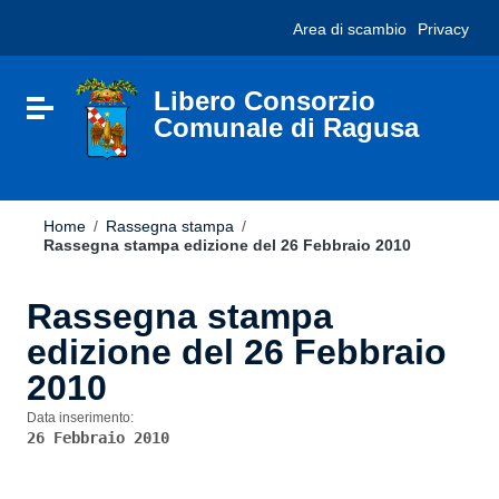
Vai ai contenuti
Nota:
Area di scambio
Privacy
Vai al menu di navigazione
questo
Vai al footer
sito
Web
include
Libero Consorzio
Attiva / disattiva la navigazione
un
Comunale di Ragusa
sistema
di
accessibilità.
Home
/
Rassegna stampa
/
Rassegna stampa edizione del 26 Febbraio 2010
Rassegna stampa
edizione del 26 Febbraio
2010
Data inserimento:
26 Febbraio 2010