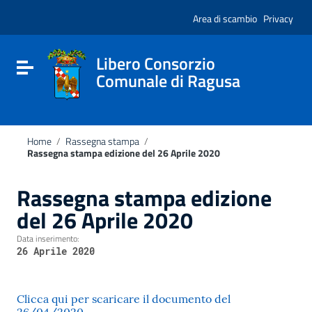
Vai ai contenuti
Nota:
Vai al menu di navigazione
Area di scambio
Privacy
questo
Vai al footer
sito
Web
include
Libero Consorzio
Attiva / disattiva la navigazione
un
Comunale di Ragusa
sistema
di
accessibilità.
Home
/
Rassegna stampa
/
Rassegna stampa edizione del 26 Aprile 2020
Rassegna stampa edizione
del 26 Aprile 2020
Data inserimento:
26 Aprile 2020
Clicca qui per scaricare il documento del