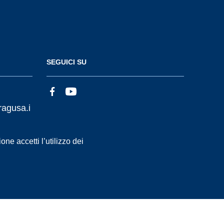
SEGUICI SU
ragusa.i
ne accetti l’utilizzo dei
Statistiche accessi
Dichiarazione di Accessibilità