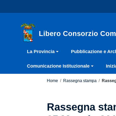
Vai ai contenuti
Nota:
Vai al menu di navigazione
questo
Vai al footer
sito
Web
include
Libero Consorzio Com
un
sistema
La Provincia
Pubblicazione e Arc
di
accessibilità.
Comunicazione Istituzionale
Inizi
Premi
Control-
F11
Home
/
Rassegna stampa
/
Rasseg
per
adattare
il
Rassegna stam
sito
web