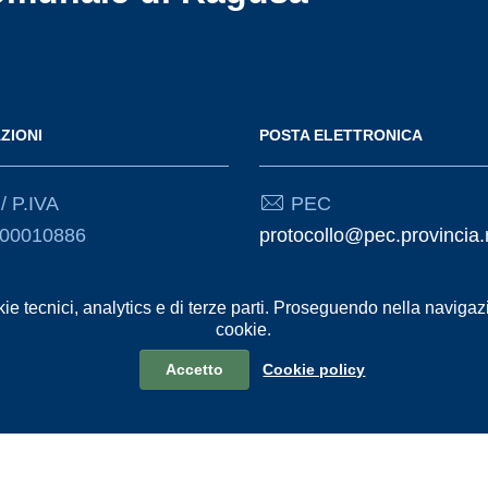
ZIONI
POSTA ELETTRONICA
/ P.IVA
PEC
000010886
protocollo@pec.provincia.
01261830887
t
kie tecnici, analytics e di terze parti. Proseguendo nella navigazio
Email
cookie.
urp@provincia.ragusa.it
Accetto
Cookie policy
formativa sul trattamento dei dati personali
Reclami e Segnalazioni