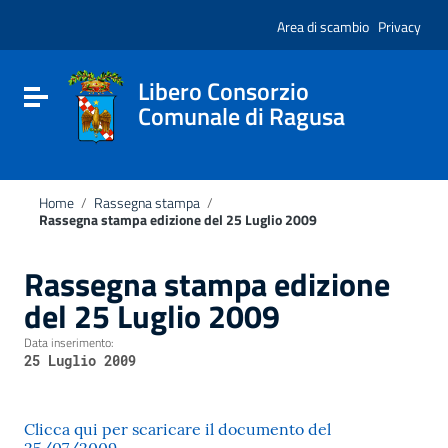
Vai ai contenuti
Nota:
Vai al menu di navigazione
Area di scambio
Privacy
questo
Vai al footer
sito
Web
include
Libero Consorzio
Attiva / disattiva la navigazione
un
Comunale di Ragusa
sistema
di
accessibilità.
Home
/
Rassegna stampa
/
Rassegna stampa edizione del 25 Luglio 2009
Rassegna stampa edizione
del 25 Luglio 2009
Data inserimento:
25 Luglio 2009
Clicca qui per scaricare il documento del