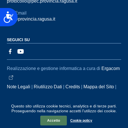
protocollo@pec.provincia.ragusa.it
Email
Accessibilità
urp@provincia.ragusa.it
SEGUICI SU
Sezione Link Utili
Realizzazione e gestione informatica a cura di
Ergacom
Note Legali
Riutilizzo Dati
Credits
Mappa del Sito
Informativa sul trattamento dei dati personali
Reclami e
Segnalazioni
Statistiche accessi
Dichiarazione di
Questo sito utilizza cookie tecnici, analytics e di terze parti.
Proseguendo nella navigazione accetti l’utilizzo dei cookie.
Accessibilità
Accetto
Cookie policy