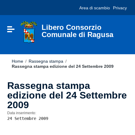
Vai ai contenuti
Nota:
Area di scambio
Privacy
Vai al menu di navigazione
questo
Vai al footer
sito
Web
include
Libero Consorzio
Attiva / disattiva la navigazione
un
Comunale di Ragusa
sistema
di
accessibilità.
Home
/
Rassegna stampa
/
Rassegna stampa edizione del 24 Settembre 2009
Rassegna stampa
edizione del 24 Settembre
2009
Data inserimento:
24 Settembre 2009