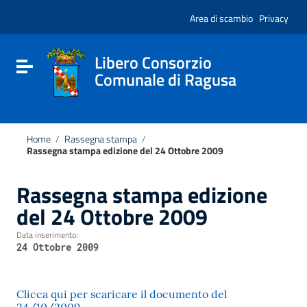
Vai ai contenuti
Nota:
Vai al menu di navigazione
Area di scambio
Privacy
questo
Vai al footer
sito
Web
include
Libero Consorzio
Attiva / disattiva la navigazione
un
Comunale di Ragusa
sistema
di
accessibilità.
Home
/
Rassegna stampa
/
Rassegna stampa edizione del 24 Ottobre 2009
Rassegna stampa edizione
del 24 Ottobre 2009
Data inserimento:
24 Ottobre 2009
Clicca qui per scaricare il documento del