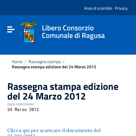
Vai ai contenuti
Nota:
Vai al menu di navigazione
Area di scambio
Privacy
questo
Vai al footer
sito
Web
include
Libero Consorzio
Attiva / disattiva la navigazione
un
Comunale di Ragusa
sistema
di
accessibilità.
Home
/
Rassegna stampa
/
Rassegna stampa edizione del 24 Marzo 2012
Rassegna stampa edizione
del 24 Marzo 2012
Data inserimento:
24 Marzo 2012
Clicca qui per scaricare il documento del