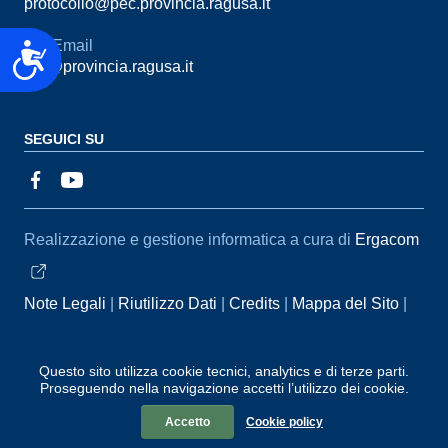
protocollo@pec.provincia.ragusa.it
Email
Accessibilità
urp@provincia.ragusa.it
SEGUICI SU
Sezione Link Utili
Realizzazione e gestione informatica a cura di
Ergacom
Note Legali
Riutilizzo Dati
Credits
Mappa del Sito
Informativa sul trattamento dei dati personali
Reclami e
Segnalazioni
Statistiche accessi
Dichiarazione di
Questo sito utilizza cookie tecnici, analytics e di terze parti.
Proseguendo nella navigazione accetti l’utilizzo dei cookie.
Accessibilità
Accetto
Cookie policy