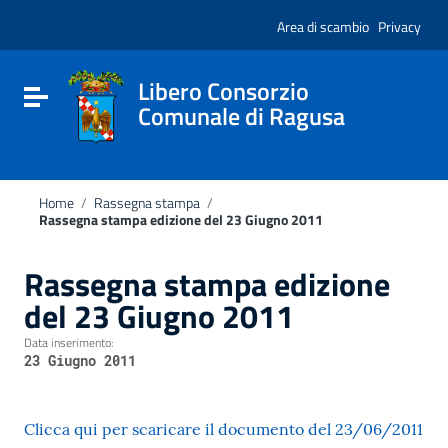
Vai ai contenuti
Nota:
Vai al menu di navigazione
Area di scambio
Privacy
questo
Vai al footer
sito
Web
include
Libero Consorzio
Attiva / disattiva la navigazione
un
Comunale di Ragusa
sistema
di
accessibilità.
Home
/
Rassegna stampa
/
Rassegna stampa edizione del 23 Giugno 2011
Rassegna stampa edizione
del 23 Giugno 2011
Data inserimento:
23 Giugno 2011
Clicca qui per scaricare il documento del 23/06/2011