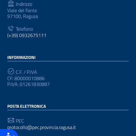
Indirizzo
Viale del Fante
97100, Ragusa
Telefono
(+39) 0932675111
INFORMAZIONI
C.F. / P.IVA
CF: 80000010886
P.IVA: 01261830887
POSTA ELETTRONICA
PEC
protocollo@pec.provincia.ragusa.it