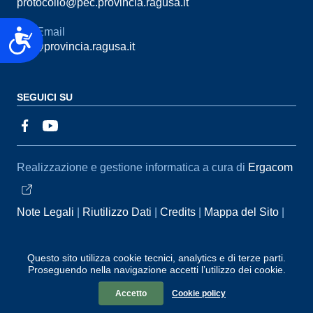
protocollo@pec.provincia.ragusa.it
Email
Accessibilità
urp@provincia.ragusa.it
SEGUICI SU
Sezione Link Utili
Realizzazione e gestione informatica a cura di
Ergacom
Note Legali
Riutilizzo Dati
Credits
Mappa del Sito
Informativa sul trattamento dei dati personali
Reclami e
Segnalazioni
Statistiche accessi
Dichiarazione di
Questo sito utilizza cookie tecnici, analytics e di terze parti.
Proseguendo nella navigazione accetti l’utilizzo dei cookie.
Accessibilità
Accetto
Cookie policy