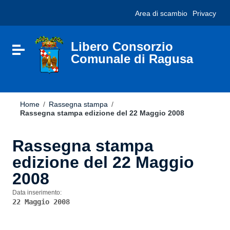
Vai ai contenuti
Nota:
Area di scambio
Privacy
Vai al menu di navigazione
questo
Vai al footer
sito
Web
include
Libero Consorzio
Attiva / disattiva la navigazione
un
Comunale di Ragusa
sistema
di
accessibilità.
Home
/
Rassegna stampa
/
Rassegna stampa edizione del 22 Maggio 2008
Rassegna stampa
edizione del 22 Maggio
2008
Data inserimento:
22 Maggio 2008