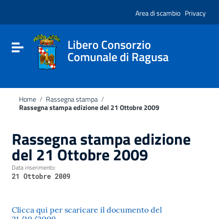
Vai ai contenuti
Nota:
Vai al menu di navigazione
Area di scambio
Privacy
questo
Vai al footer
sito
Web
include
Libero Consorzio
Attiva / disattiva la navigazione
un
Comunale di Ragusa
sistema
di
accessibilità.
Home
/
Rassegna stampa
/
Rassegna stampa edizione del 21 Ottobre 2009
Rassegna stampa edizione
del 21 Ottobre 2009
Data inserimento:
21 Ottobre 2009
Clicca qui per scaricare il documento del