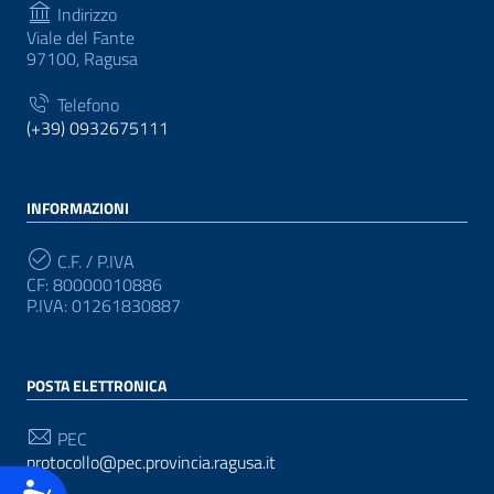
Indirizzo
Viale del Fante
97100, Ragusa
Telefono
(+39) 0932675111
INFORMAZIONI
C.F. / P.IVA
CF: 80000010886
P.IVA: 01261830887
POSTA ELETTRONICA
PEC
protocollo@pec.provincia.ragusa.it