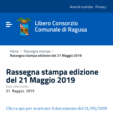
Vai ai contenuti
Nota:
Vai al menu di navigazione
Area di scambio
Privacy
questo
Vai al footer
sito
Web
include
Libero Consorzio
Attiva / disattiva la navigazione
un
Comunale di Ragusa
sistema
di
accessibilità.
Home
/
Rassegna stampa
/
Rassegna stampa edizione del 21 Maggio 2019
Rassegna stampa edizione
del 21 Maggio 2019
Data inserimento:
21 Maggio 2019
Clicca qui per scaricare il documento del 21/05/2019