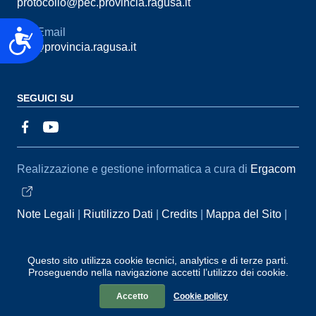
protocollo@pec.provincia.ragusa.it
Email
Accessibilità
urp@provincia.ragusa.it
SEGUICI SU
Sezione Link Utili
Realizzazione e gestione informatica a cura di
Ergacom
Note Legali
Riutilizzo Dati
Credits
Mappa del Sito
Informativa sul trattamento dei dati personali
Reclami e
Segnalazioni
Statistiche accessi
Dichiarazione di
Questo sito utilizza cookie tecnici, analytics e di terze parti.
Proseguendo nella navigazione accetti l’utilizzo dei cookie.
Accessibilità
Accetto
Cookie policy