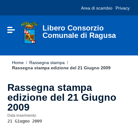
Vai ai contenuti
Nota:
Area di scambio
Privacy
Vai al menu di navigazione
questo
Vai al footer
sito
Web
include
Libero Consorzio
Attiva / disattiva la navigazione
un
Comunale di Ragusa
sistema
di
accessibilità.
Home
/
Rassegna stampa
/
Rassegna stampa edizione del 21 Giugno 2009
Rassegna stampa
edizione del 21 Giugno
2009
Data inserimento:
21 Giugno 2009