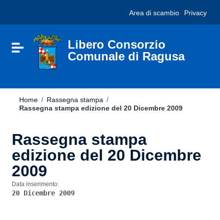
Vai ai contenuti
Nota:
Area di scambio
Privacy
Vai al menu di navigazione
questo
Vai al footer
sito
Web
include
Libero Consorzio
Attiva / disattiva la navigazione
un
Comunale di Ragusa
sistema
di
accessibilità.
Home
/
Rassegna stampa
/
Rassegna stampa edizione del 20 Dicembre 2009
Rassegna stampa
edizione del 20 Dicembre
2009
Data inserimento:
20 Dicembre 2009