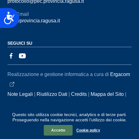
protocollo@pec.provincia.ragusa.it
Email
Accessibilità
urp@provincia.ragusa.it
SEGUICI SU
Sezione Link Utili
Realizzazione e gestione informatica a cura di
Ergacom
Note Legali
Riutilizzo Dati
Credits
Mappa del Sito
Informativa sul trattamento dei dati personali
Reclami e
Segnalazioni
Statistiche accessi
Dichiarazione di
Questo sito utilizza cookie tecnici, analytics e di terze parti.
Proseguendo nella navigazione accetti l’utilizzo dei cookie.
Accessibilità
Accetto
Cookie policy