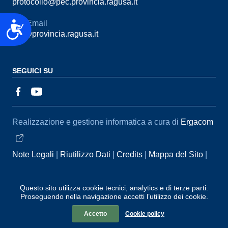
protocollo@pec.provincia.ragusa.it
Email
Accessibilità
urp@provincia.ragusa.it
SEGUICI SU
Sezione Link Utili
Realizzazione e gestione informatica a cura di
Ergacom
Note Legali
Riutilizzo Dati
Credits
Mappa del Sito
Informativa sul trattamento dei dati personali
Reclami e
Segnalazioni
Statistiche accessi
Dichiarazione di
Questo sito utilizza cookie tecnici, analytics e di terze parti.
Proseguendo nella navigazione accetti l’utilizzo dei cookie.
Accessibilità
Accetto
Cookie policy