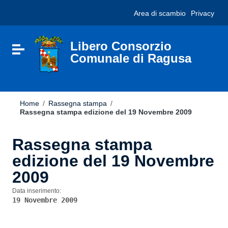
Vai ai contenuti
Nota:
Area di scambio
Privacy
Vai al menu di navigazione
questo
Vai al footer
sito
Web
include
Libero Consorzio
Attiva / disattiva la navigazione
un
Comunale di Ragusa
sistema
di
accessibilità.
Home
/
Rassegna stampa
/
Rassegna stampa edizione del 19 Novembre 2009
Rassegna stampa
edizione del 19 Novembre
2009
Data inserimento:
19 Novembre 2009