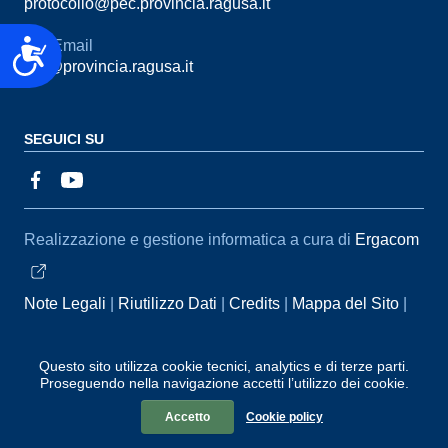
protocollo@pec.provincia.ragusa.it
Accessibilità
Email
urp@provincia.ragusa.it
SEGUICI SU
Sezione Link Utili
Realizzazione e gestione informatica a cura di
Ergacom
Note Legali
Riutilizzo Dati
Credits
Mappa del Sito
Informativa sul trattamento dei dati personali
Reclami e
Questo sito utilizza cookie tecnici, analytics e di terze parti.
Segnalazioni
Statistiche accessi
Dichiarazione di
Proseguendo nella navigazione accetti l’utilizzo dei cookie.
Accessibilità
Accetto
Cookie policy