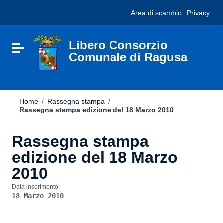
Vai ai contenuti
Nota:
Area di scambio
Privacy
Vai al menu di navigazione
questo
Vai al footer
sito
Web
include
Libero Consorzio
Attiva / disattiva la navigazione
un
Comunale di Ragusa
sistema
di
accessibilità.
Home
/
Rassegna stampa
/
Rassegna stampa edizione del 18 Marzo 2010
Rassegna stampa
edizione del 18 Marzo
2010
Data inserimento:
18 Marzo 2010