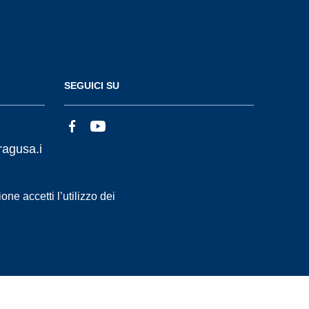
SEGUICI SU
ragusa.i
ne accetti l’utilizzo dei
Statistiche accessi
Dichiarazione di Accessibilità