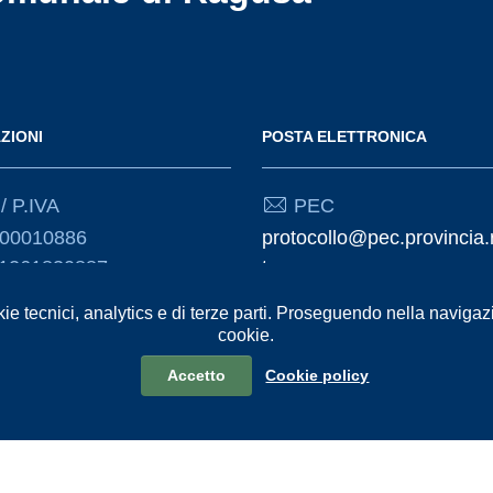
ZIONI
POSTA ELETTRONICA
/ P.IVA
PEC
000010886
protocollo@pec.provincia.
01261830887
t
kie tecnici, analytics e di terze parti. Proseguendo nella navigazio
Email
cookie.
urp@provincia.ragusa.it
Accetto
Cookie policy
formativa sul trattamento dei dati personali
Reclami e Segnalazioni