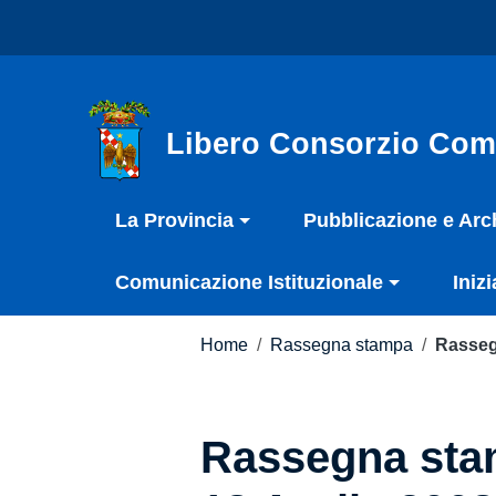
Vai ai contenuti
Nota:
Vai al menu di navigazione
questo
Vai al footer
sito
Web
include
Libero Consorzio Com
un
sistema
La Provincia
Pubblicazione e Arc
di
accessibilità.
Comunicazione Istituzionale
Inizi
Premi
Control-
F11
Home
/
Rassegna stampa
/
Rasseg
per
adattare
il
Rassegna stam
sito
web