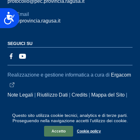
protocollo@pec.provincia.ragusa.it
Email
Accessibilità
urp@provincia.ragusa.it
SEGUICI SU
Sezione Link Utili
Realizzazione e gestione informatica a cura di
Ergacom
Note Legali
Riutilizzo Dati
Credits
Mappa del Sito
Informativa sul trattamento dei dati personali
Reclami e
Segnalazioni
Statistiche accessi
Dichiarazione di
Questo sito utilizza cookie tecnici, analytics e di terze parti.
Proseguendo nella navigazione accetti l’utilizzo dei cookie.
Accessibilità
Accetto
Cookie policy