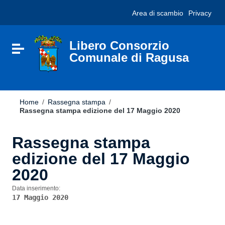
Vai ai contenuti
Nota:
Area di scambio
Privacy
Vai al menu di navigazione
questo
Vai al footer
sito
Web
include
Libero Consorzio
Attiva / disattiva la navigazione
un
Comunale di Ragusa
sistema
di
accessibilità.
Home
/
Rassegna stampa
/
Rassegna stampa edizione del 17 Maggio 2020
Rassegna stampa
edizione del 17 Maggio
2020
Data inserimento:
17 Maggio 2020