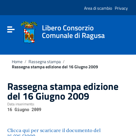
Vai ai contenuti
Nota:
Vai al menu di navigazione
Area di scambio
Privacy
questo
Vai al footer
sito
Web
include
Libero Consorzio
Attiva / disattiva la navigazione
un
Comunale di Ragusa
sistema
di
accessibilità.
Home
/
Rassegna stampa
/
Rassegna stampa edizione del 16 Giugno 2009
Rassegna stampa edizione
del 16 Giugno 2009
Data inserimento:
16 Giugno 2009
Clicca qui per scaricare il documento del