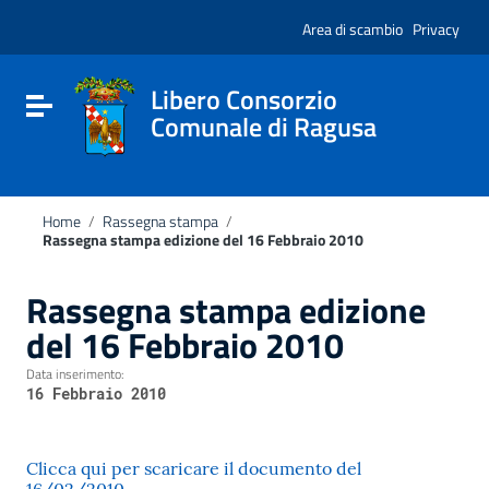
Vai ai contenuti
Nota:
Vai al menu di navigazione
Area di scambio
Privacy
questo
Vai al footer
sito
Web
include
Libero Consorzio
Attiva / disattiva la navigazione
un
Comunale di Ragusa
sistema
di
accessibilità.
Home
/
Rassegna stampa
/
Rassegna stampa edizione del 16 Febbraio 2010
Rassegna stampa edizione
del 16 Febbraio 2010
Data inserimento:
16 Febbraio 2010
Clicca qui per scaricare il documento del