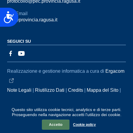
protocollo@pec.provincia.ragusa.it
Email
Accessibilità
urp@provincia.ragusa.it
SEGUICI SU
Sezione Link Utili
Realizzazione e gestione informatica a cura di
Ergacom
Note Legali
Riutilizzo Dati
Credits
Mappa del Sito
Informativa sul trattamento dei dati personali
Reclami e
Segnalazioni
Statistiche accessi
Dichiarazione di
Questo sito utilizza cookie tecnici, analytics e di terze parti.
Proseguendo nella navigazione accetti l’utilizzo dei cookie.
Accessibilità
Accetto
Cookie policy