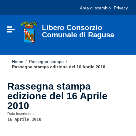
Vai ai contenuti
Nota:
Area di scambio
Privacy
Vai al menu di navigazione
questo
Vai al footer
sito
Web
include
Libero Consorzio
Attiva / disattiva la navigazione
un
Comunale di Ragusa
sistema
di
accessibilità.
Home
/
Rassegna stampa
/
Rassegna stampa edizione del 16 Aprile 2010
Rassegna stampa
edizione del 16 Aprile
2010
Data inserimento:
16 Aprile 2010