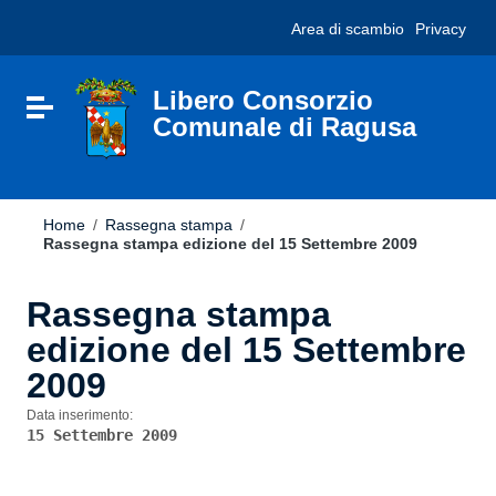
Vai ai contenuti
Nota:
Area di scambio
Privacy
Vai al menu di navigazione
questo
Vai al footer
sito
Web
include
Libero Consorzio
Attiva / disattiva la navigazione
un
Comunale di Ragusa
sistema
di
accessibilità.
Home
/
Rassegna stampa
/
Rassegna stampa edizione del 15 Settembre 2009
Rassegna stampa
edizione del 15 Settembre
2009
Data inserimento:
15 Settembre 2009