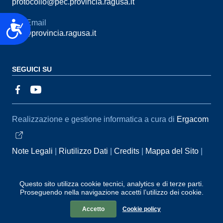
protocollo@pec.provincia.ragusa.it
Email
Accessibilità
urp@provincia.ragusa.it
SEGUICI SU
Sezione Link Utili
Realizzazione e gestione informatica a cura di
Ergacom
Note Legali
Riutilizzo Dati
Credits
Mappa del Sito
Informativa sul trattamento dei dati personali
Reclami e
Segnalazioni
Statistiche accessi
Dichiarazione di
Questo sito utilizza cookie tecnici, analytics e di terze parti.
Proseguendo nella navigazione accetti l’utilizzo dei cookie.
Accessibilità
Accetto
Cookie policy