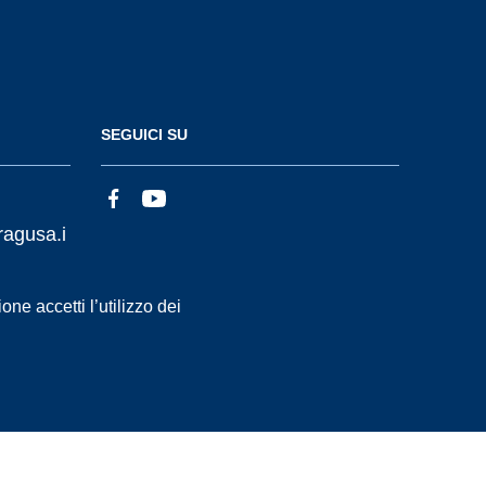
SEGUICI SU
ragusa.i
ne accetti l’utilizzo dei
Statistiche accessi
Dichiarazione di Accessibilità