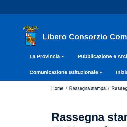
Vai ai contenuti
Nota:
Vai al menu di navigazione
questo
Vai al footer
sito
Web
include
Libero Consorzio Com
un
sistema
La Provincia
Pubblicazione e Arc
di
accessibilità.
Comunicazione Istituzionale
Inizi
Premi
Control-
F11
Home
/
Rassegna stampa
/
Rasseg
per
adattare
il
Rassegna stam
sito
web