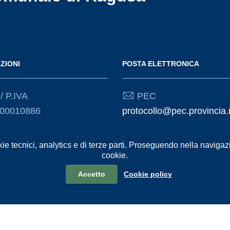
ZIONI
POSTA ELETTRONICA
/ P.IVA
PEC
000010886
protocollo@pec.provincia.
01261830887
t
kie tecnici, analytics e di terze parti. Proseguendo nella navigazio
Email
cookie.
urp@provincia.ragusa.it
Accetto
Cookie policy
formativa sul trattamento dei dati personali
Reclami e Segnalazioni