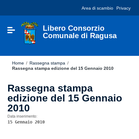
Vai ai contenuti
Nota:
Area di scambio
Privacy
Vai al menu di navigazione
questo
Vai al footer
sito
Web
include
Libero Consorzio
Attiva / disattiva la navigazione
un
Comunale di Ragusa
sistema
di
accessibilità.
Home
/
Rassegna stampa
/
Rassegna stampa edizione del 15 Gennaio 2010
Rassegna stampa
edizione del 15 Gennaio
2010
Data inserimento:
15 Gennaio 2010