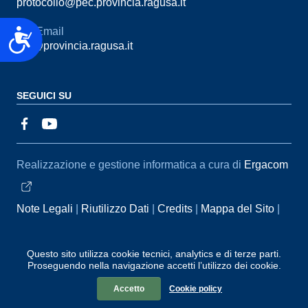
protocollo@pec.provincia.ragusa.it
Email
Accessibilità
urp@provincia.ragusa.it
SEGUICI SU
Sezione Link Utili
Realizzazione e gestione informatica a cura di
Ergacom
Note Legali
Riutilizzo Dati
Credits
Mappa del Sito
Informativa sul trattamento dei dati personali
Reclami e
Segnalazioni
Statistiche accessi
Dichiarazione di
Questo sito utilizza cookie tecnici, analytics e di terze parti.
Proseguendo nella navigazione accetti l’utilizzo dei cookie.
Accessibilità
Accetto
Cookie policy